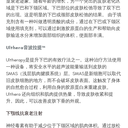
显衰老迹象。随着年龄的增长，另一个突出的皮肤老化区
域是下巴和下颌区域。下巴部位的皮肤松弛导致了双下巴
的出现。这是明显的下巴或颈部皮肤松弛的结果。 由于填
充剂含有一种叫做透明质酸的成分，通过在下巴或下颌区
域使用填充剂，可以通过刺激胶原蛋白的生产和帮助向皮
肤输送水分来增加面部组织的体积，使面部丰满。
Ulthera音波拉提™
Ultherapy是提升下巴的有效疗法之一。这种治疗方法使用
一种设备，将安全水平的超声波能量输送到皮肤的
SMAS（浅层肌肉腱膜系统）层。SMAS是新细胞可以取代
旧皮肤细胞的地方，而不会破坏皮肤表面。这触发了身体
的自然愈合过程，利用自身的胶原蛋白来重建皮肤。
Ulthera 还向组织和肌肉提供热量，导致皮肤收紧和提
升。因此，可以改善皮肤下垂的外观。
下颚线抗衰老注射
神经毒素有助于减少位于下颌区域的肌肉体积。通过放松