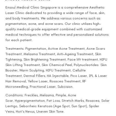
Ensoul
Medical Clinic Singapore
is a comprehensive
Aesthetic
Laser Clinic
dedicated to providing a wide range of face, skin,
and body treatments. We address various concerns such as
pigmentation, acne, and acne scars. Our clinic utilizes high-
quality medical-grade equipment combined with customized
medical techniques to offer effective and personalized solutions
for each patient.
Treatments:
Pigmentation
, Active
Acne Treatment
,
Acne Scars
Treatment
,
Melasma Treatment
,
Anti-Ageing Treatment
, Skin
Tightening, Skin Brightening Treatment, Face lift treatment,
HIFU
Skin Lifting Treatment
,
Skin Chemical Peel
,
Polynucleotides
Skin
Booster,
Warm Sculpting
,
HIFU Treatment
,
Cellulite
Treatment
,
Dermal Fillers
,
HA Injectable
,
Pico Laser
,
IPL & Laser
Hair Removal
,
Yellow Laser
,
Rosacea Treatment
,
RF
Microneedling
,
Fractional Laser
,
Subcision
.
Conditions:
Freckles
,
Melasma
,
Pimple
,
Acne
Scar
,
Hyperpigmentation
, Fat Loss,
Stretch Marks
, Rosacea,
Solar
Lentigo
,
Seborrheic Keratosis (Age Spot, Sun Spot)
,
Spider
Veins
,
Hori’s Nevus
, Uneven Skin Tone.